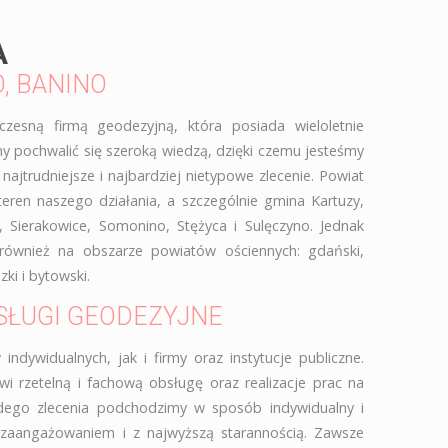
A
, BANINO
czesną firmą geodezyjną, która posiada wieloletnie
 pochwalić się szeroką wiedzą, dzięki czemu jesteśmy
ajtrudniejsze i najbardziej nietypowe zlecenie. Powiat
 teren naszego działania, a szczególnie gmina Kartuzy,
Sierakowice, Somonino, Stężyca i Sulęczyno. Jednak
również na obszarze powiatów ościennych: gdański,
zki i bytowski.
ŁUGI GEODEZYJNE
ndywidualnych, jak i firmy oraz instytucje publiczne.
i rzetelną i fachową obsługę oraz realizacje prac na
dego zlecenia podchodzimy w sposób indywidualny i
zaangażowaniem i z najwyższą starannością. Zawsze