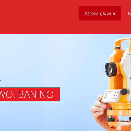
Strona główna
N
A
WO, BANINO