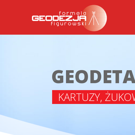
GEODET
KARTUZY, ŻUKO