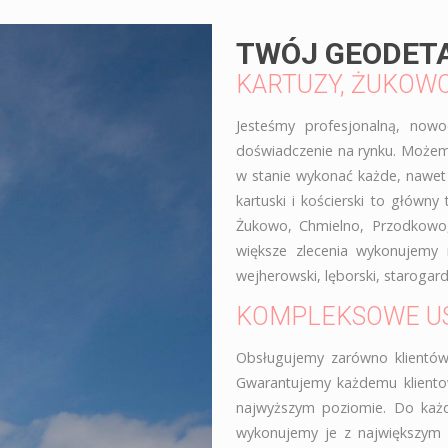
TWÓJ GEODET
KARTUZY, ŻUKOWO
Jesteśmy profesjonalną, nowo
doświadczenie na rynku. Możemy
w stanie wykonać każde, nawet n
kartuski i kościerski to główny
Żukowo, Chmielno, Przodkowo, 
większe zlecenia wykonujemy 
wejherowski, lęborski, starogard
KOMPLEKSOWE US
Obsługujemy zarówno klientów i
Gwarantujemy każdemu klientow
najwyższym poziomie. Do każ
wykonujemy je z największym 